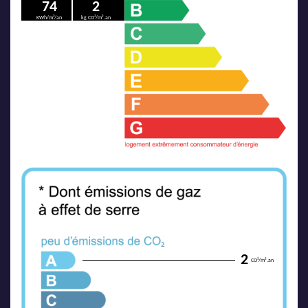
74
2
KWh/m²/an
kg CO²/m².an
2
CO²/m².an