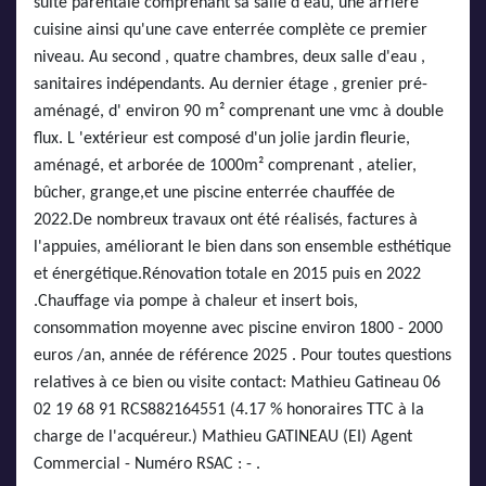
suite parentale comprenant sa salle d'eau, une arrière
cuisine ainsi qu'une cave enterrée complète ce premier
niveau. Au second , quatre chambres, deux salle d'eau ,
sanitaires indépendants. Au dernier étage , grenier pré-
aménagé, d' environ 90 m² comprenant une vmc à double
flux. L 'extérieur est composé d'un jolie jardin fleurie,
aménagé, et arborée de 1000m² comprenant , atelier,
bûcher, grange,et une piscine enterrée chauffée de
2022.De nombreux travaux ont été réalisés, factures à
l'appuies, améliorant le bien dans son ensemble esthétique
et énergétique.Rénovation totale en 2015 puis en 2022
.Chauffage via pompe à chaleur et insert bois,
consommation moyenne avec piscine environ 1800 - 2000
euros /an, année de référence 2025 . Pour toutes questions
relatives à ce bien ou visite contact: Mathieu Gatineau 06
02 19 68 91 RCS882164551 (4.17 % honoraires TTC à la
charge de l'acquéreur.) Mathieu GATINEAU (EI) Agent
Commercial - Numéro RSAC : - .