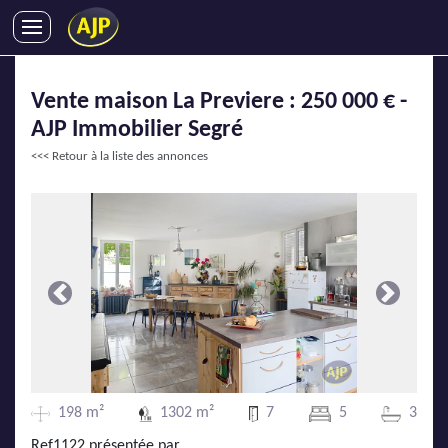
ACHATS
Vente maison La Previere : 250 000 € -
VENTES
AJP Immobilier Segré
LOCATIONS
<<< Retour à la liste des annonces
GESTION LOCATIVE
SYNDIC
LMNP
IMMOBILIER NEUF
LOCATIONS DE VACANCES
Précédente
Suivante
ENTREPRISES
DEVENIR FRANCHISÉ
198 m²
1302 m²
7
5
3
AJP Recrute
Ref1122 présentée par