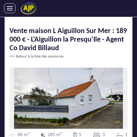
ACHATS
Vente maison L Aiguillon Sur Mer : 189
VENTES
000 € - L'Aiguillon la Presqu'Ile - Agent
LOCATIONS
Co David Billaud
GESTION LOCATIVE
<<< Retour à la liste des annonces
SYNDIC
LMNP
IMMOBILIER NEUF
LOCATIONS DE VACANCES
ENTREPRISES
Précédente
Suivante
DEVENIR FRANCHISÉ
AJP Recrute
86 m²
285 m²
5
3
1