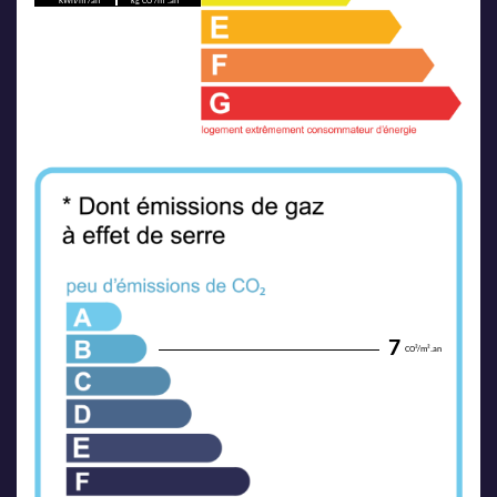
KWh/m²/an
kg CO²/m².an
7
CO²/m².an