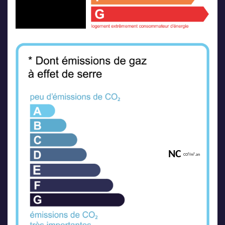
NC
CO²/m².an