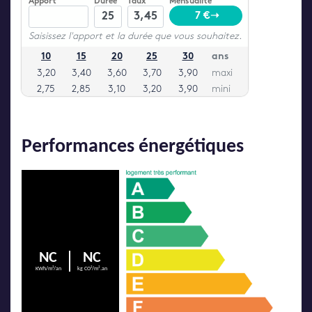
Performances énergétiques
NC
NC
KWh/m²/an
kg CO²/m².an