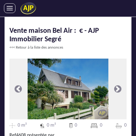
ACHATS
Vente maison Bel Air : € - AJP
VENTES
Immobilier Segré
LOCATIONS
<<< Retour à la liste des annonces
GESTION LOCATIVE
SYNDIC
LMNP
IMMOBILIER NEUF
LOCATIONS DE VACANCES
Précédente
Suivante
ENTREPRISES
DEVENIR FRANCHISÉ
0 m²
0 m²
0
0
0
AJP Recrute
Ref4608 présentée par