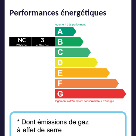
Performances énergétiques
NC
3
KWh/m²/an
kg CO²/m².an