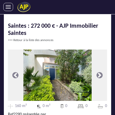
ACHATS
Saintes : 272 000 € - AJP Immobilier
VENTES
Saintes
LOCATIONS
<<< Retour à la liste des annonces
GESTION LOCATIVE
SYNDIC
LMNP
IMMOBILIER NEUF
LOCATIONS DE VACANCES
Précédente
Suivante
ENTREPRISES
DEVENIR FRANCHISÉ
160 m²
0 m²
0
0
0
AJP Recrute
Ref2290 présentée par