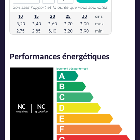
Performances énergétiques
NC
NC
KWh/m²/an
kg CO²/m².an