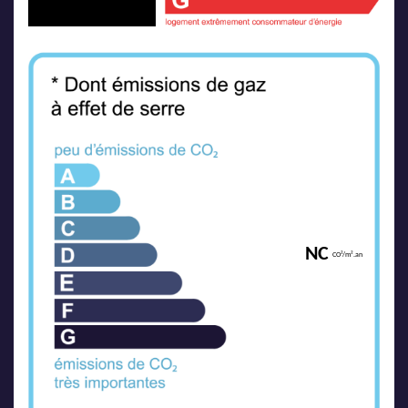
NC
CO²/m².an