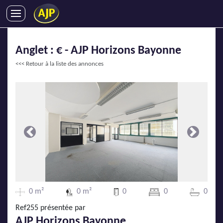
ACHATS
Anglet : € - AJP Horizons Bayonne
VENTES
<<< Retour à la liste des annonces
LOCATIONS
GESTION LOCATIVE
SYNDIC
LMNP
IMMOBILIER NEUF
Précédente
Suivante
LOCATIONS DE VACANCES
ENTREPRISES
DEVENIR FRANCHISÉ
0 m²
0 m²
0
0
0
Ref255 présentée par
AJP Recrute
AJP Horizons Bayonne