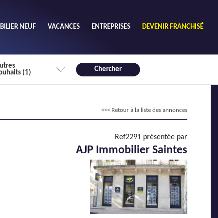
ILIER NEUF
VACANCES
ENTREPRISES
DEVENIR FRANCHISÉ
utres
Chercher
ouhaits (1)
de chambres mini
<<< Retour à la liste des annonces
3
4 plus
habitable mini
Ref2291 présentée par
m²
AJP Immobilier Saintes