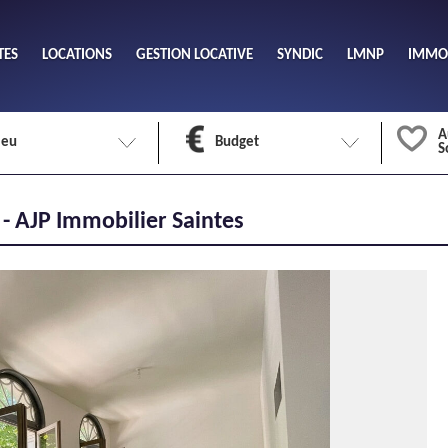
TES
LOCATIONS
GESTION LOCATIVE
SYNDIC
LMNP
IMMOB
A
ieu
Budget
S
Nombre 
 - AJP Immobilier Saintes
min
1
2
eu
Surface 
max