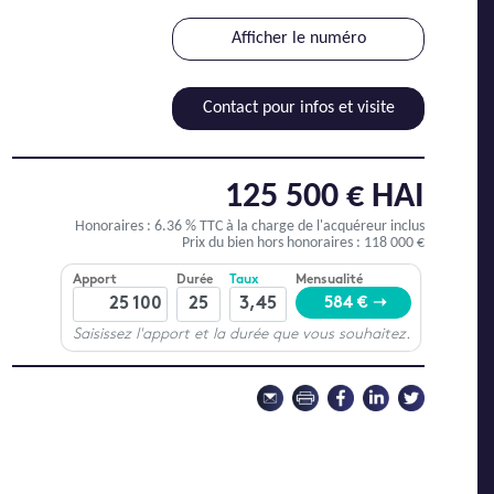
Afficher le numéro
Contact pour infos et visite
125 500 € HAI
Honoraires : 6.36 % TTC
à la charge de l'acquéreur inclus
Prix du bien hors honoraires : 118 000 €