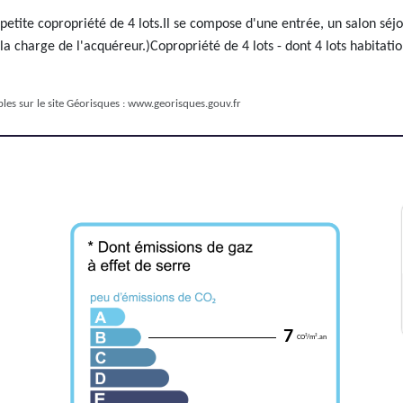
tite copropriété de 4 lots.Il se compose d'une entrée, un salon séj
a charge de l'acquéreur.)Copropriété de 4 lots - dont 4 lots habitati
les sur le site Géorisques :
www.georisques.gouv.fr
7
CO²/m².an