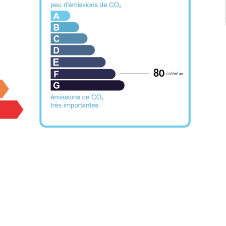
80
CO²/m².an