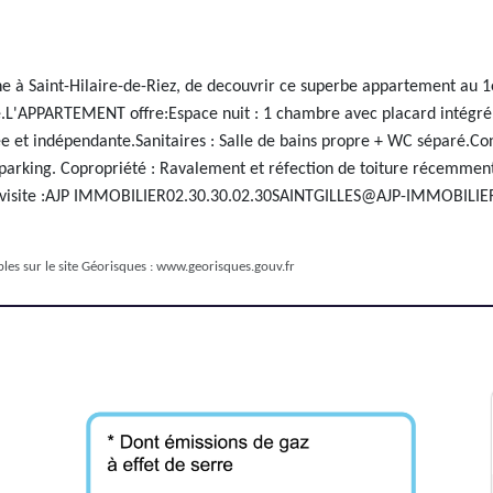
e à Saint-Hilaire-de-Riez, de decouvrir ce superbe appartement au 1
e.L'APPARTEMENT offre:Espace nuit : 1 chambre avec placard intégré 
e et indépendante.Sanitaires : Salle de bains propre + WC séparé.Co
parking. Copropriété : Ravalement et réfection de toiture récemment fi
une visite :AJP IMMOBILIER02.30.30.02.30SAINTGILLES@AJP-IMMOBILIER.
les sur le site Géorisques :
www.georisques.gouv.fr