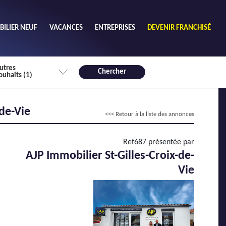
ILIER NEUF
VACANCES
ENTREPRISES
DEVENIR FRANCHISÉ
utres
Chercher
ouhaits (1)
de chambres mini
-de-Vie
<<< Retour à la liste des annonces
3
4 plus
habitable mini
Ref687 présentée par
m²
AJP Immobilier St-Gilles-Croix-de-
Vie