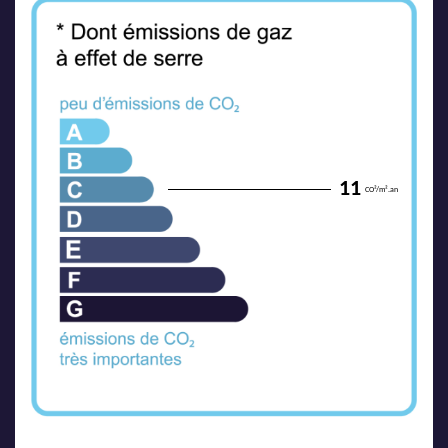
11
CO²/m².an