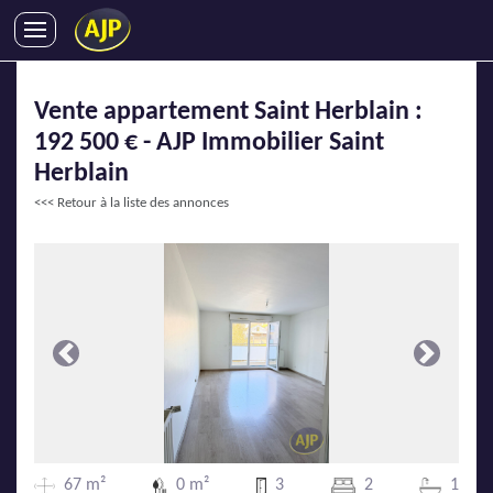
ACHATS
Vente appartement Saint Herblain :
VENTES
192 500 € - AJP Immobilier Saint
LOCATIONS
Herblain
GESTION LOCATIVE
<<< Retour à la liste des annonces
SYNDIC
LMNP
IMMOBILIER NEUF
LOCATIONS DE VACANCES
ENTREPRISES
Précédente
Suivante
DEVENIR FRANCHISÉ
AJP Recrute
67 m²
0 m²
3
2
1