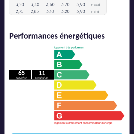
Performances énergétiques
65
11
KWh/m²/an
kg CO²/m².an