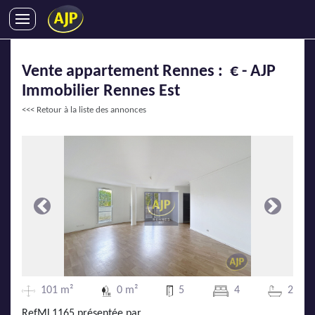
ACHATS
Vente appartement Rennes : € - AJP
VENTES
Immobilier Rennes Est
LOCATIONS
<<< Retour à la liste des annonces
GESTION LOCATIVE
SYNDIC
LMNP
IMMOBILIER NEUF
LOCATIONS DE VACANCES
Précédente
Suivante
ENTREPRISES
DEVENIR FRANCHISÉ
101 m²
0 m²
5
4
2
AJP Recrute
RefML1165 présentée par