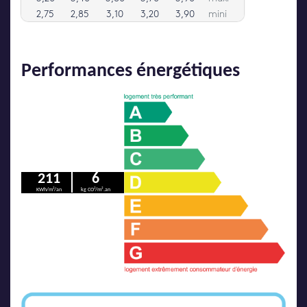
Performances énergétiques
211
6
KWh/m²/an
kg CO²/m².an