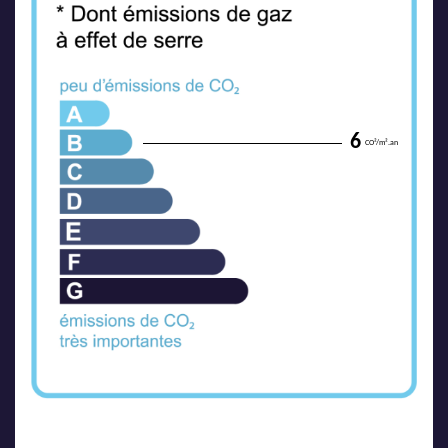
6
CO²/m².an