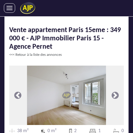
ACHATS
Vente appartement Paris 15eme : 349
VENTES
000 € - AJP Immobilier Paris 15 -
LOCATIONS
Agence Pernet
GESTION LOCATIVE
<<< Retour à la liste des annonces
SYNDIC
LMNP
IMMOBILIER NEUF
LOCATIONS DE VACANCES
ENTREPRISES
Précédente
Suivante
DEVENIR FRANCHISÉ
AJP Recrute
38 m²
0 m²
2
1
0