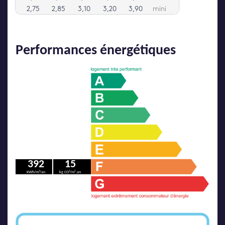
Performances énergétiques
392
15
KWh/m²/an
kg CO²/m².an