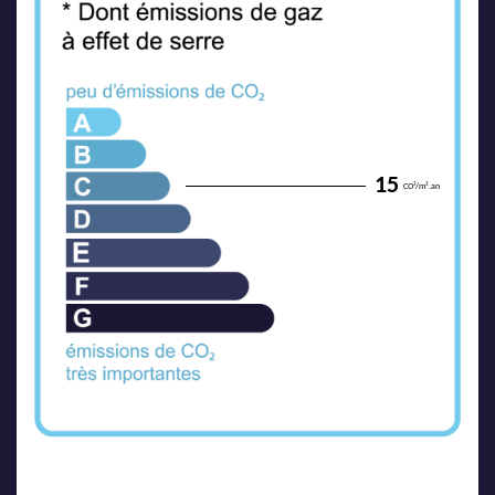
15
CO²/m².an