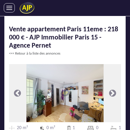
ACHATS
Vente appartement Paris 11eme : 218
VENTES
000 € - AJP Immobilier Paris 15 -
LOCATIONS
Agence Pernet
GESTION LOCATIVE
<<< Retour à la liste des annonces
SYNDIC
LMNP
IMMOBILIER NEUF
LOCATIONS DE VACANCES
ENTREPRISES
Précédente
Suivante
DEVENIR FRANCHISÉ
AJP Recrute
20 m²
0 m²
1
0
1