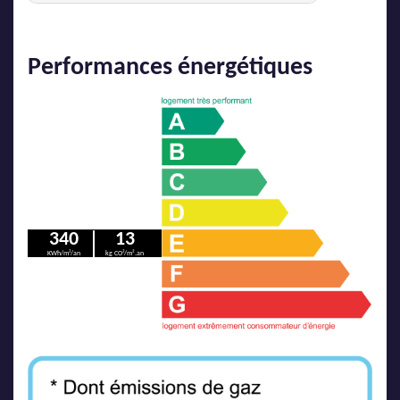
Performances énergétiques
340
13
KWh/m²/an
kg CO²/m².an