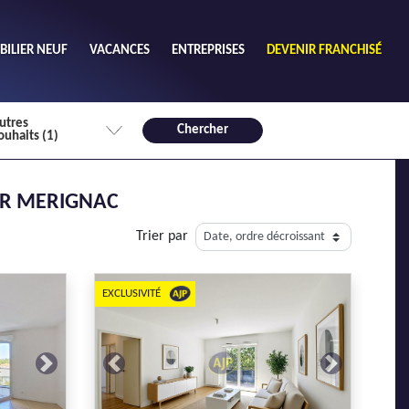
ILIER NEUF
VACANCES
ENTREPRISES
DEVENIR FRANCHISÉ
utres
Chercher
ouhaits (1)
de chambres mini
ER MERIGNAC
3
4 plus
Trier par
habitable mini
m²
EXCLUSIVITÉ
Next
Previous
Next