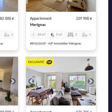
82 000 €
Appartement
229 900 €
Merignac
1
64 m²
0 m²
2
1
nac
REFGG5039 - AJP Immobilier Mérignac
EXCLUSIVITÉ
Next
Previous
Next