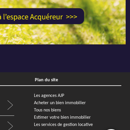
nac
REFGG4570 - AJP Immobilier Mérignac
Next
Previous
Next
Plan du site
85 000 €
Appartement
134 000 €
Bordeaux
Les agences AJP
Acheter un bien immobilier
2
1
21 m²
0 m²
1
1
Tous nos biens
REF4791JL - AJP Immobilier Bordeaux Saint-Augustin
REFCL6669 - AJP Immobilier Mérignac
Estimer votre bien immobilier
Les services de gestion locative