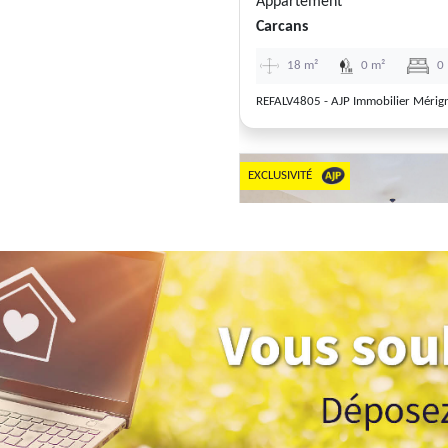
Appartement
Carcans
18 m²
0 m²
0
REFALV4805 - AJP Immobilier Mérig
EXCLUSIVITÉ
Previous
Appartement
1
Merignac
45 m²
0 m²
1