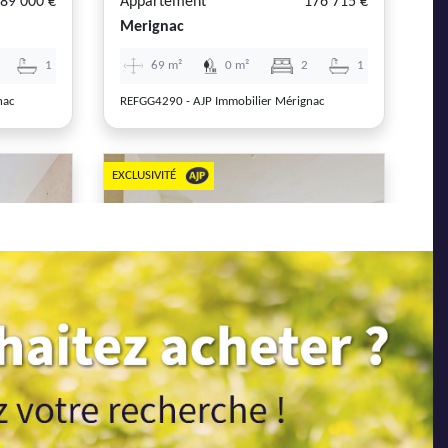
89 000 €
Appartement
176 715 €
Merignac
1
69 m²
0 m²
2
1
nac
REFGG4290 - AJP Immobilier Mérignac
EXCLUSIVITÉ
Next
Previous
Next
39 200 €
Appartement
226 000 €
Merignac
1
61 m²
0 m²
2
1