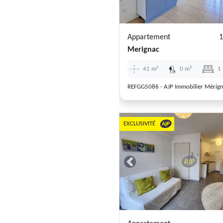
Appartement
1
Merignac
41 m²
0 m²
1
REFGG5086 - AJP Immobilier Mérig
EXCLUSIVITÉ
Previous