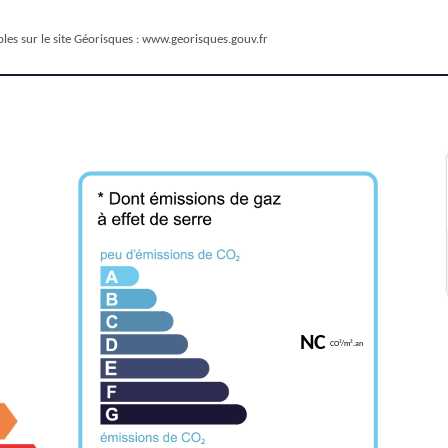
les sur le site Géorisques :
www.georisques.gouv.fr
NC
CO²/m².an