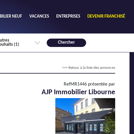
ILIER NEUF
VACANCES
ENTREPRISES
DEVENIR FRANCHISÉ
utres
Chercher
ouhaits (1)
de chambres mini
<<< Retour à la liste des annonces
3
4 plus
habitable mini
RefMR1446 présentée par
m²
AJP Immobilier Libourne