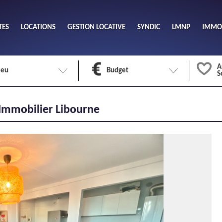
TES
LOCATIONS
GESTION LOCATIVE
SYNDIC
LMNP
IMMOB
A
ieu
Budget
S
Nombre 
 Immobilier Libourne
min
1
2
eu
Surface 
max