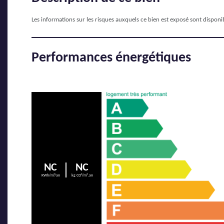
Les informations sur les risques auxquels ce bien est exposé sont disponib
Performances énergétiques
NC
NC
KWh/m²/an
kg CO²/m².an