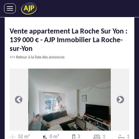
ACHATS
Vente appartement La Roche Sur Yon :
VENTES
139 000 € - AJP Immobilier La Roche-
LOCATIONS
sur-Yon
GESTION LOCATIVE
<<< Retour à la liste des annonces
SYNDIC
LMNP
IMMOBILIER NEUF
LOCATIONS DE VACANCES
ENTREPRISES
Précédente
Suivante
DEVENIR FRANCHISÉ
AJP Recrute
52 m²
0 m²
3
1
1