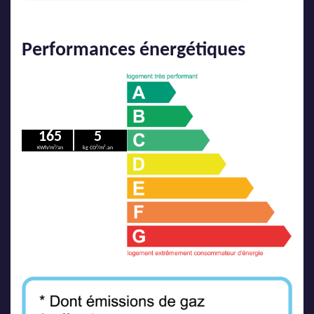
Performances énergétiques
165
5
KWh/m²/an
kg CO²/m².an