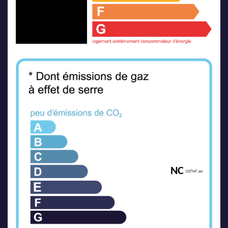
NC
CO²/m².an