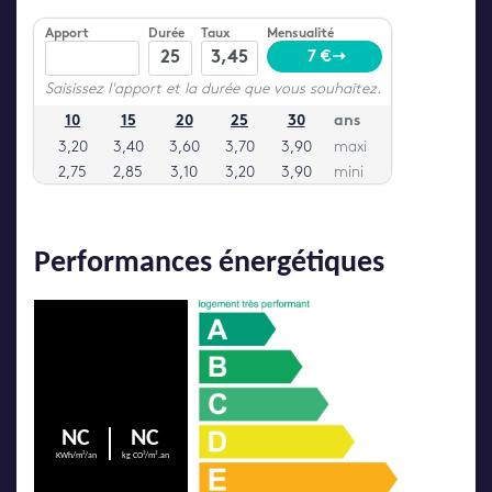
Performances énergétiques
NC
NC
KWh/m²/an
kg CO²/m².an