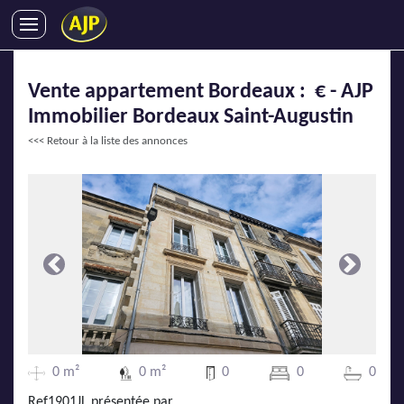
ACHATS
Vente appartement Bordeaux : € - AJP
VENTES
Immobilier Bordeaux Saint-Augustin
LOCATIONS
<<< Retour à la liste des annonces
GESTION LOCATIVE
SYNDIC
LMNP
IMMOBILIER NEUF
LOCATIONS DE VACANCES
Précédente
Suivante
ENTREPRISES
DEVENIR FRANCHISÉ
0 m²
0 m²
0
0
0
AJP Recrute
Ref1901JL présentée par