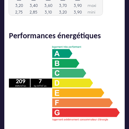
Performances énergétiques
209
7
KWh/m²/an
kg CO²/m².an