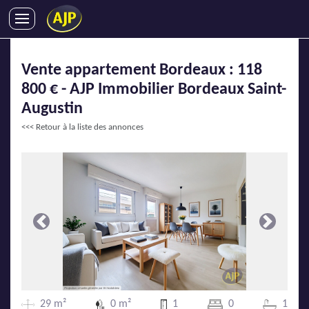
ACHATS
Vente appartement Bordeaux : 118
VENTES
800 € - AJP Immobilier Bordeaux Saint-
LOCATIONS
Augustin
GESTION LOCATIVE
<<< Retour à la liste des annonces
SYNDIC
LMNP
IMMOBILIER NEUF
LOCATIONS DE VACANCES
ENTREPRISES
Précédente
Suivante
DEVENIR FRANCHISÉ
AJP Recrute
29 m²
0 m²
1
0
1