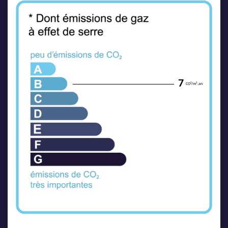
7
CO²/m².an