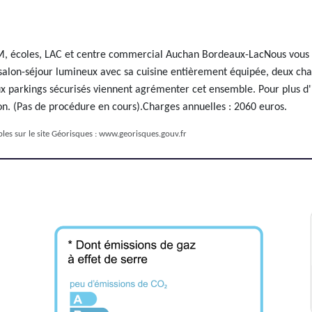
oles, LAC et centre commercial Auchan Bordeaux-LacNous vous invi
 salon-séjour lumineux avec sa cuisine entièrement équipée, deux ch
x parkings sécurisés viennent agrémenter cet ensemble. Pour plus d'i
ion. (Pas de procédure en cours).Charges annuelles : 2060 euros.
les sur le site Géorisques :
www.georisques.gouv.fr