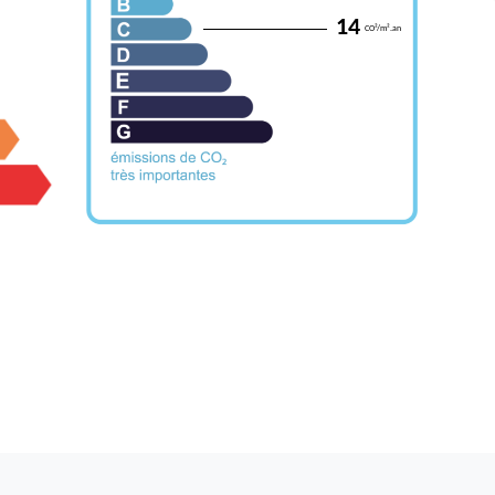
14
CO²/m².an