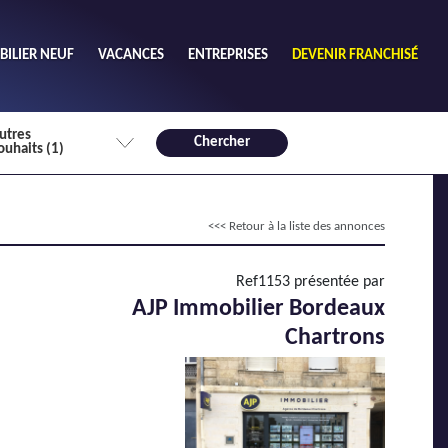
ILIER NEUF
VACANCES
ENTREPRISES
DEVENIR FRANCHISÉ
utres
Chercher
ouhaits (1)
de chambres mini
<<< Retour à la liste des annonces
3
4 plus
habitable mini
Ref1153 présentée par
m²
AJP Immobilier Bordeaux
Chartrons