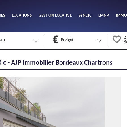
TES
LOCATIONS
GESTION LOCATIVE
SYNDIC
LMNP
IMMOB
A
ieu
Budget
S
Nombre 
 € - AJP Immobilier Bordeaux Chartrons
min
1
2
eu
Surface 
max