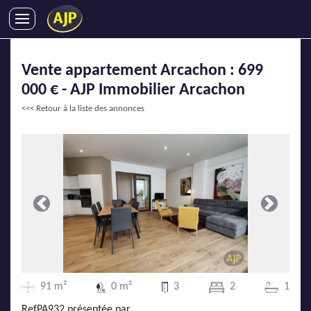
ACHATS
Vente appartement Arcachon : 699
VENTES
000 € - AJP Immobilier Arcachon
LOCATIONS
<<< Retour à la liste des annonces
GESTION LOCATIVE
SYNDIC
LMNP
IMMOBILIER NEUF
LOCATIONS DE VACANCES
Précédente
Suivante
ENTREPRISES
DEVENIR FRANCHISÉ
91 m²
0 m²
3
2
1
AJP Recrute
RefPA932 présentée par