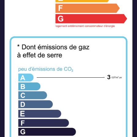
3
CO²/m².an