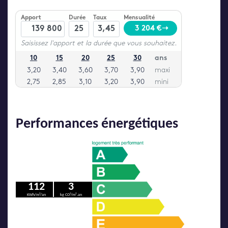
Performances énergétiques
112
3
KWh/m²/an
kg CO²/m².an