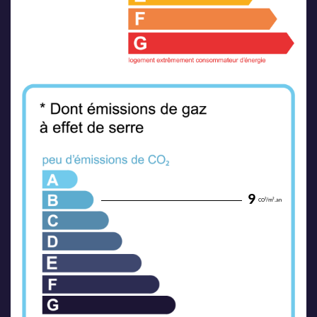
9
CO²/m².an