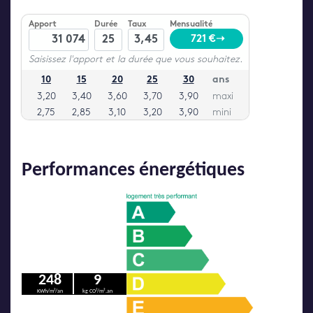
Performances énergétiques
248
9
KWh/m²/an
kg CO²/m².an