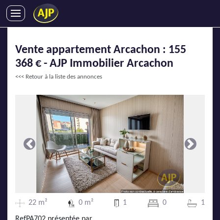
ACHATS
Vente appartement Arcachon : 155
VENTES
368 € - AJP Immobilier Arcachon
LOCATIONS
<<< Retour à la liste des annonces
GESTION LOCATIVE
SYNDIC
LMNP
IMMOBILIER NEUF
LOCATIONS DE VACANCES
Précédente
Suivante
ENTREPRISES
DEVENIR FRANCHISÉ
22 m²
0 m²
1
0
1
AJP Recrute
RefPA702 présentée par