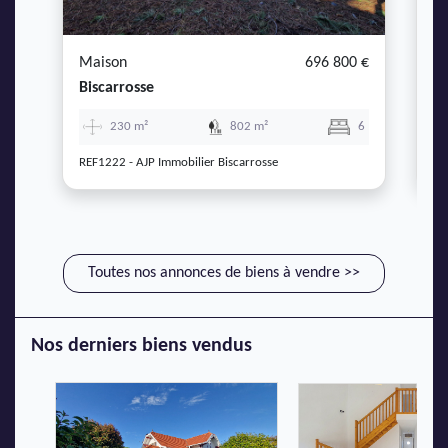
Maison
696 800 €
A
Biscarrosse
Bi
230 m²
802 m²
6
REF1222 - AJP Immobilier Biscarrosse
RE
Toutes nos annonces de biens à vendre >>
Nos derniers biens vendus