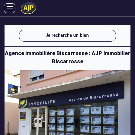
ACHATS
VENTES
Je recherche un bien
LOCATIONS
GESTION LOCATIVE
Agence immobilière Biscarrosse : AJP Immobilier
SYNDIC
Biscarrosse
LMNP
IMMOBILIER NEUF
LOCATIONS DE VACANCES
ENTREPRISES
DEVENIR FRANCHISÉ
AJP Recrute