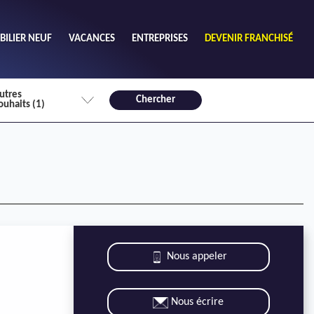
ILIER NEUF
VACANCES
ENTREPRISES
DEVENIR FRANCHISÉ
utres
Chercher
ouhaits (1)
de chambres mini
3
4 plus
habitable mini
m²
Nous appeler
Nous écrire