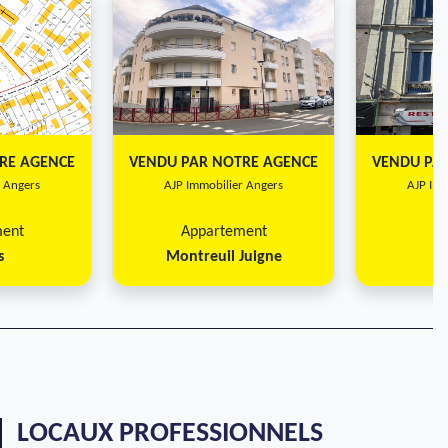
RE AGENCE
VENDU PAR NOTRE AGENCE
VENDU PA
r Angers
AJP Immobilier Angers
AJP Imm
ment
Appartement
I
s
Montreuil Juigne
LOCAUX PROFESSIONNELS