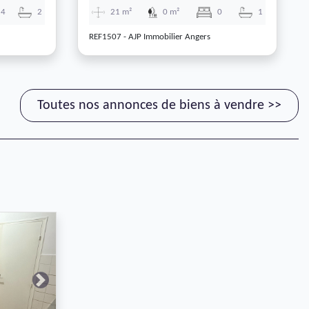
4
2
21 m²
0 m²
0
1
REF1507 - AJP Immobilier Angers
Toutes nos annonces de biens à vendre >>
Next