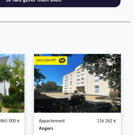
Je fais gérer mon bien
EXCLUSIVITÉ
Next
Previous
Next
865 000 €
Appartement
116 262 €
Angers