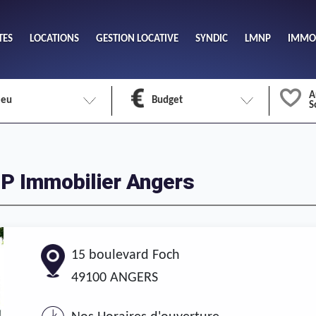
TES
LOCATIONS
GESTION LOCATIVE
SYNDIC
LMNP
IMMOB
A
ieu
Budget
S
Nombre 
min
1
2
eu
JP Immobilier Angers
Surface 
max
15 boulevard Foch
49100
ANGERS