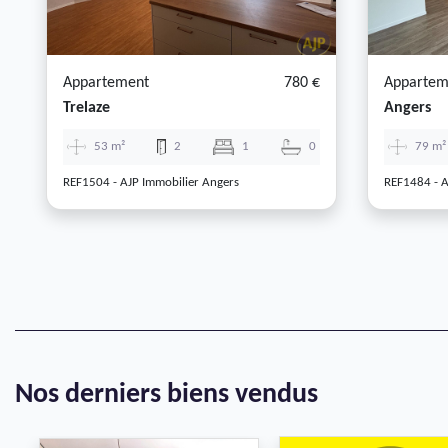
Appartement
780 €
Appartem
Trelaze
Angers
53 m²
2
1
0
79 m²
REF1504 - AJP Immobilier Angers
REF1484 - A
Nos derniers biens vendus