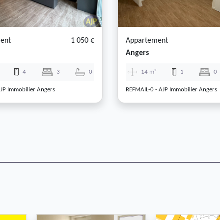
ent
1 050 €
Appartement
Angers
4
3
0
14 m²
1
0
JP Immobilier Angers
REFMAIL-0 - AJP Immobilier Angers