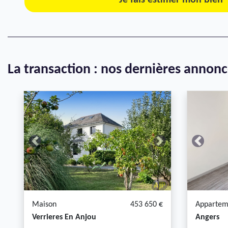
Je fais estimer mon bien
La transaction : nos dernières annon
Previous
Next
Previous
Maison
453 650 €
Appartem
Verrieres En Anjou
Angers