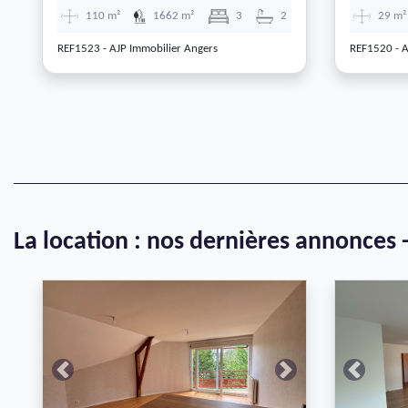
110 m²
1662 m²
3
2
29 m²
REF1523 - AJP Immobilier Angers
REF1520 - A
La location : nos dernières annonces 
Previous
Next
Previous