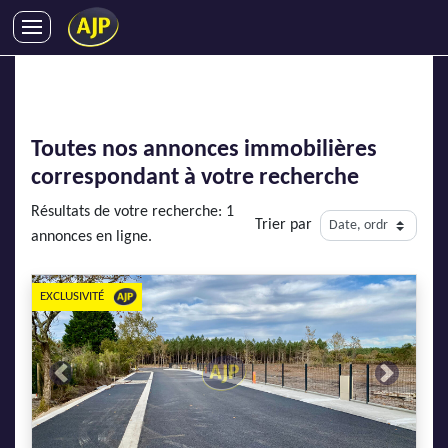
ACHATS
VENTES
LOCATIONS
Toutes nos annonces immobilières
GESTION LOCATIVE
correspondant à votre recherche
SYNDIC
Résultats de votre recherche: 1
Trier par
LMNP
annonces en ligne.
IMMOBILIER NEUF
LOCATIONS DE VACANCES
EXCLUSIVITÉ
ENTREPRISES
DEVENIR FRANCHISÉ
Previous
Next
AJP Recrute