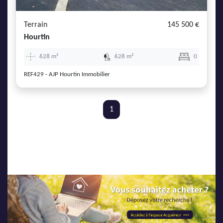
AJP Actualités
Service Qualité Clients
Terrain
145 500 €
Hourtin
628 m²
628 m²
0
REF429 - AJP Hourtin Immobilier
1