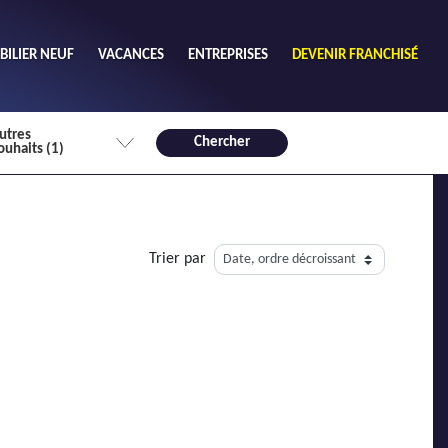
ILIER NEUF
VACANCES
ENTREPRISES
DEVENIR FRANCHISÉ
utres
Chercher
ouhaits (1)
de chambres mini
3
4 plus
Trier par
habitable mini
m²
Non