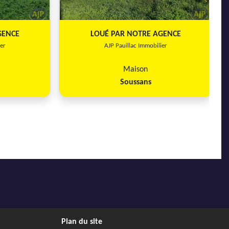
GENCE
LOUÉ PAR NOTRE AGENCE
er
AJP Pauillac Immobilier
Maison
Soussans
Plan du site