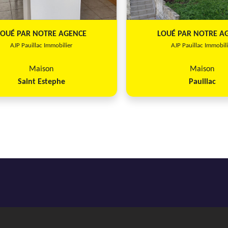
LOUÉ PAR NOTRE AGENCE
LOUÉ PAR NOTRE A
AJP Pauillac Immobilier
AJP Pauillac Immobili
Maison
Maison
Saint Estephe
Pauillac