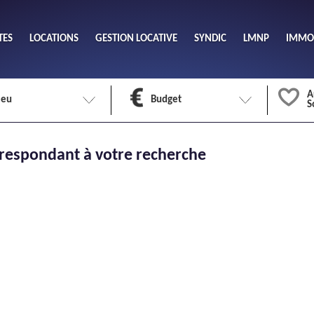
TES
LOCATIONS
GESTION LOCATIVE
SYNDIC
LMNP
IMMOB
A
ieu
Budget
S
Nombre 
respondant à votre recherche
min
1
2
eu
Surface 
max
Meuble
Oui