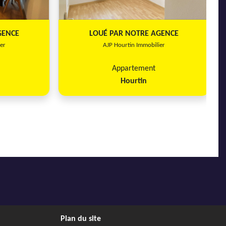
GENCE
LOUÉ PAR NOTRE AGENCE
er
AJP Hourtin Immobilier
Appartement
Hourtin
Plan du site