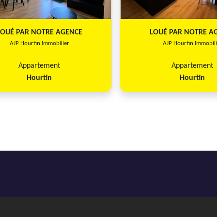
LOUÉ PAR NOTRE AGENCE
LOUÉ PAR NOTRE A
AJP Hourtin Immobilier
AJP Hourtin Immobili
Appartement
Appartement
Hourtin
Hourtin