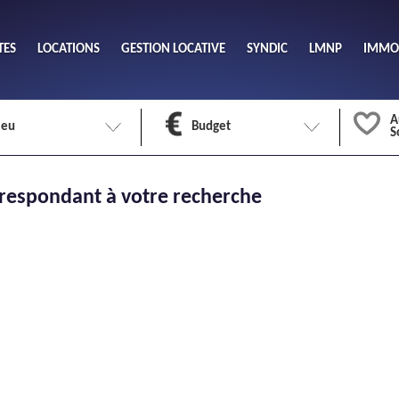
TES
LOCATIONS
GESTION LOCATIVE
SYNDIC
LMNP
IMMOB
A
ieu
Budget
S
Nombre 
respondant à votre recherche
min
1
2
eu
Surface 
max
Meuble
Oui