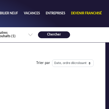
ILIER NEUF
VACANCES
ENTREPRISES
DEVENIR FRANCHISÉ
utres
Chercher
ouhaits (1)
de chambres mini
3
4 plus
Trier par
habitable mini
m²
Non