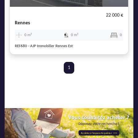
AJP Actualités
Service Qualité Clients
22 000 €
Rennes
0 m²
0 m²
0
REF680 - AJP Immobilier Rennes Est
1