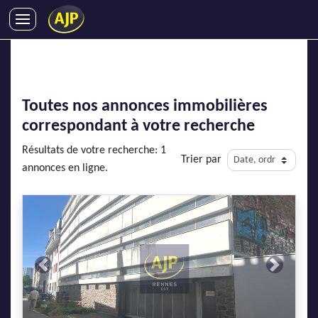
ACHATS
VENTES
LOCATIONS
Toutes nos annonces immobilières
GESTION LOCATIVE
correspondant à votre recherche
SYNDIC
Résultats de votre recherche: 1
Trier par
LMNP
annonces en ligne.
IMMOBILIER NEUF
LOCATIONS DE VACANCES
ENTREPRISES
DEVENIR FRANCHISÉ
Previous
Next
AJP Recrute