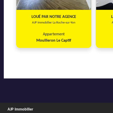
LOUÉ PAR NOTRE AGENCE
AJP Immobilier La Roche-sur-Yon
Appartement
Mouilleron Le Captif
AJP Immobilier