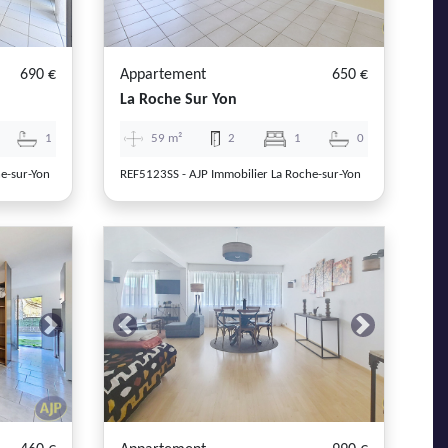
690 €
Appartement
650 €
La Roche Sur Yon
1
59 m²
2
1
0
e-sur-Yon
REF5123SS - AJP Immobilier La Roche-sur-Yon
Next
Previous
Next