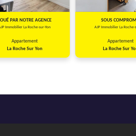
REF12080SS - AJP Immobilier La Roc
LOUÉ PAR NOTRE AGENCE
SOUS COMPROM
AJP Immobilier La Roche-sur-Yon
AJP Immobilier La Roche-
Appartement
Appartement
La Roche Sur Yon
La Roche Sur Y
Previous
Chambre
La Roche Sur Yon
18 m²
1
1
REF9959EC - AJP Immobilier La Roch