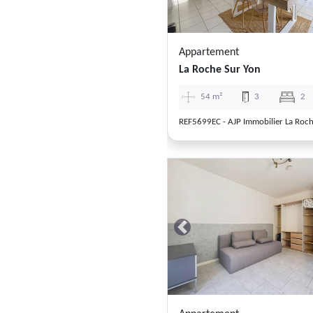
Appartement
La Roche Sur Yon
54 m²
3
2
REF5699EC - AJP Immobilier La Roch
Previous