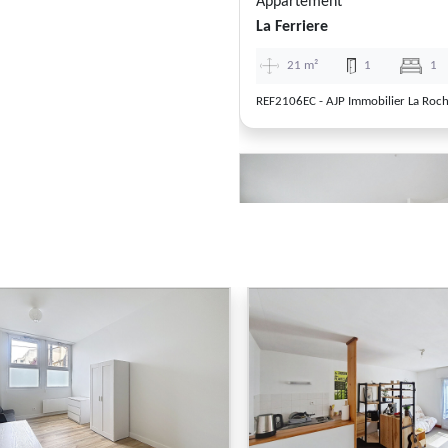
Appartement
La Ferriere
21 m²
1
1
REF2106EC - AJP Immobilier La Roch
Previous
Appartement
La Roche Sur Yon
36 m²
1
0