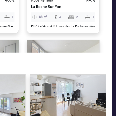
460 €
Appartement
990 €
La Roche Sur Yon
1
88 m²
3
2
1
e-sur-Yon
REF12264ss - AJP Immobilier La Roche-sur-Yon
Next
Previous
Next
535 €
Appartement
550 €
Aizenay
1
23 m²
1
0
1