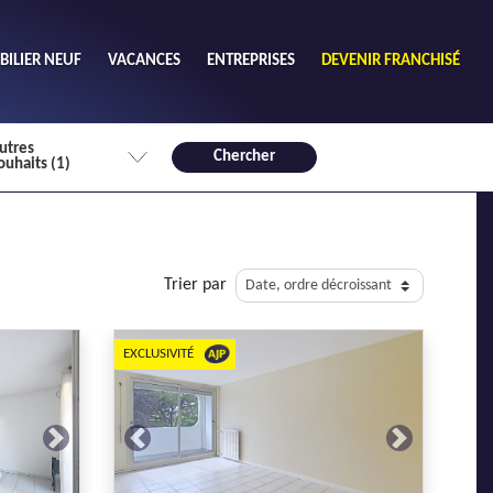
ILIER NEUF
VACANCES
ENTREPRISES
DEVENIR FRANCHISÉ
utres
Chercher
ouhaits (1)
de chambres mini
3
4 plus
Trier par
habitable mini
m²
EXCLUSIVITÉ
Non
Next
Previous
Next