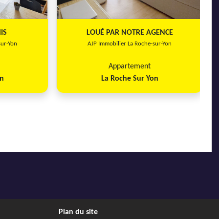
he-sur-Yon
REF5485EC - AJP Immobilier La Roche-sur-Yon
IS
LOUÉ PAR NOTRE AGENCE
sur-Yon
AJP Immobilier La Roche-sur-Yon
Appartement
on
La Roche Sur Yon
Next
Previous
Next
460 €
Chambre
450 €
La Roche Sur Yon
1
18 m²
1
1
1
e-sur-Yon
REF9965 - AJP Immobilier La Roche-sur-Yon
Plan du site