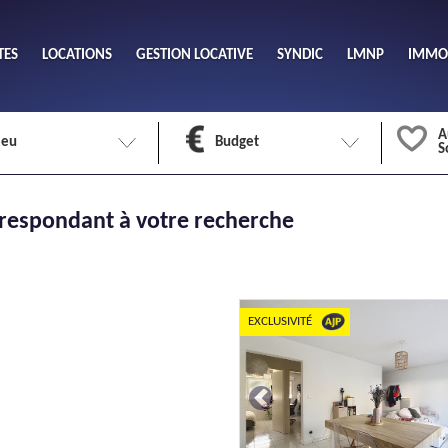
TES
LOCATIONS
GESTION LOCATIVE
SYNDIC
LMNP
IMMOB
A
ieu
Budget
S
Nombre 
respondant à votre recherche
min
1
2
eu
Surface 
max
EXCLUSIVITÉ
Meuble
Oui
Previous