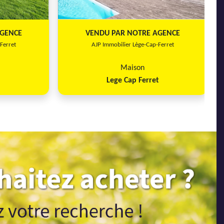
Ferret
REF5020 - AJP Immobilier Lège-Cap-Ferret
AGENCE
VENDU PAR NOTRE AGENCE
Ferret
AJP Immobilier Lège-Cap-Ferret
Maison
Lege Cap Ferret
Next
Previous
Next
25 000 €
Maison
498 200 €
Lanton
3
2
178 m²
1457 m²
4
2
Ferret
REF737 - AJP Immobilier Lège-Cap-Ferret