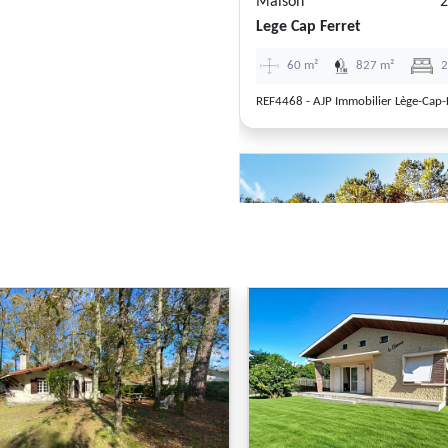
Maison
2
Lege Cap Ferret
60 m²
827 m²
REF4468 - AJP Immobilier Lège-Cap-
Previous
Maison
8
Lege Cap Ferret
184 m²
934 m²