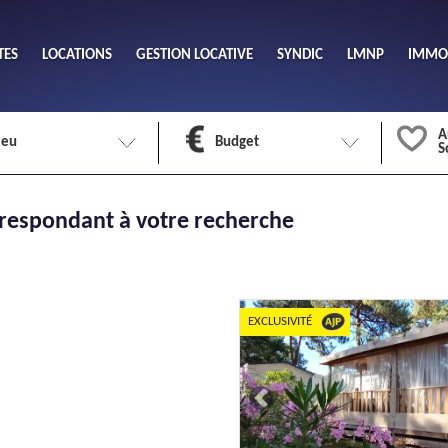
TES
LOCATIONS
GESTION LOCATIVE
SYNDIC
LMNP
IMMOB
A
ieu
Budget
S
Nombre 
respondant à votre recherche
min
1
2
eu
Surface 
max
EXCLUSIVITÉ
Previous