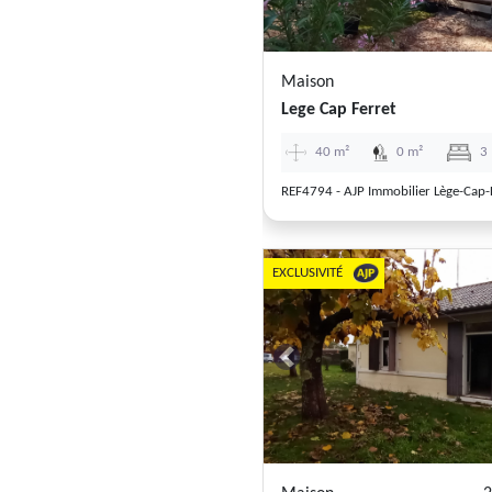
Maison
Lege Cap Ferret
40 m²
0 m²
3
REF4794 - AJP Immobilier Lège-Cap-
EXCLUSIVITÉ
Previous