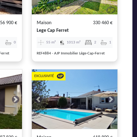
56 900 €
Maison
330 460 €
Lege Cap Ferret
0
55 m²
1013 m²
2
1
Ferret
REF4884 - AJP Immobilier Lège-Cap-Ferret
EXCLUSIVITÉ
Next
Previous
Next