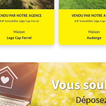
REF5034 - AJP Immobilier Lège-Cap-
ENDU PAR NOTRE AGENCE
VENDU PAR NOTRE 
AJP Immobilier Lège-Cap-Ferret
AJP Immobilier Lège-Cap-
Maison
Maison
Lege Cap Ferret
Audenge
Previous
Maison
4
Audenge
95 m²
600 m²
REF4971 - AJP Immobilier Lège-Cap-