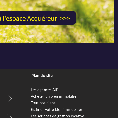
Next
Previous
Next
56 250 €
Maison
575 000 €
Lege Cap Ferret
Plan du site
4
3
120 m²
870 m²
3
1
Ferret
REF4933 - AJP Immobilier Lège-Cap-Ferret
Les agences AJP
Acheter un bien immobilier
Tous nos biens
Estimer votre bien immobilier
Les services de gestion locative