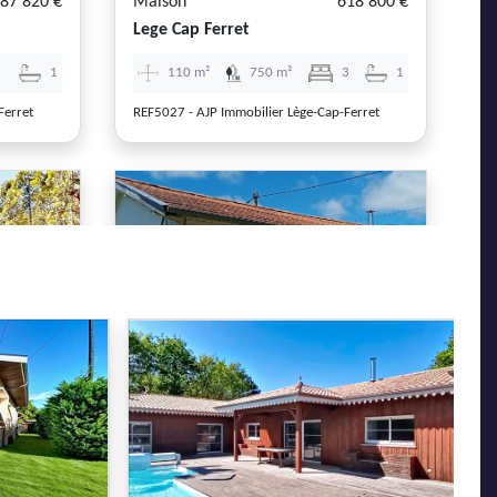
87 820 €
Maison
618 800 €
Lege Cap Ferret
2
1
110 m²
750 m²
3
1
Ferret
REF5027 - AJP Immobilier Lège-Cap-Ferret
Next
Previous
Next
50 000 €
Maison
319 800 €
Lege Cap Ferret
4
2
72 m²
1122 m²
3
1