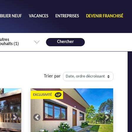
ILIER NEUF
VACANCES
ENTREPRISES
DEVENIR FRANCHISÉ
utres
Chercher
ouhaits (1)
de chambres mini
3
4 plus
Trier par
habitable mini
m²
EXCLUSIVITÉ
Next
Previous
Next