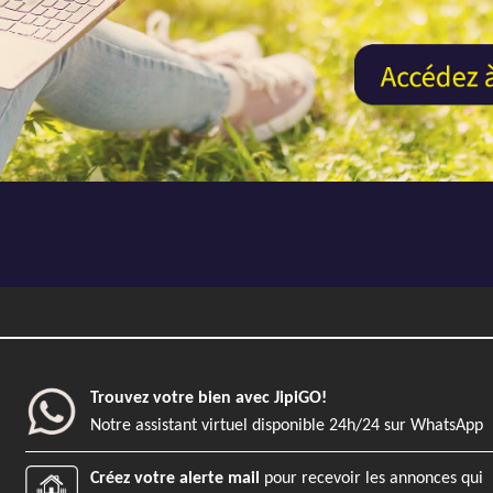
Previous
Maison
6
Lege Cap Ferret
153 m²
826 m²
REF4954 - AJP Immobilier Lège-Cap-
Trouvez votre bien avec JipiGO!
Notre assistant virtuel disponible 24h/24 sur WhatsApp
Créez votre alerte mail
pour recevoir les annonces qui