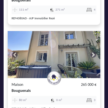
Bouguenais
111 m²
271 m²
4
REF4080AD - AJP Immobilier Rezé
Previous
Next
Maison
265 000 €
Bouguenais
80 m²
0 m²
3