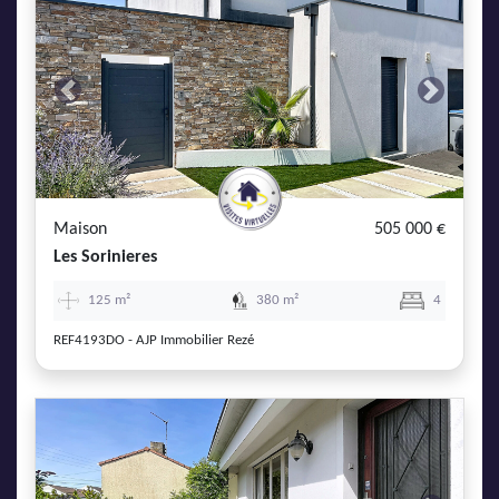
Previous
Next
Maison
505 000 €
Les Sorinieres
125 m²
380 m²
4
REF4193DO - AJP Immobilier Rezé