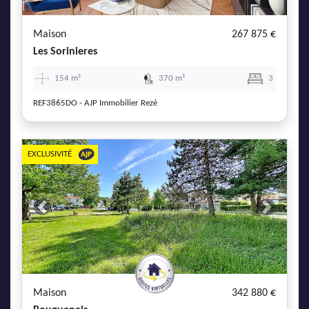
AJP Actualités
Service Qualité Clients
Maison
267 875 €
Les Sorinieres
154 m²
370 m²
3
REF3865DO - AJP Immobilier Rezé
EXCLUSIVITÉ
Previous
Next
Maison
342 880 €