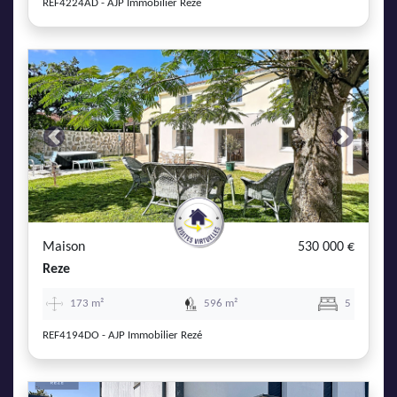
REF4224AD - AJP Immobilier Rezé
Previous
Next
Maison
530 000 €
Reze
173 m²
596 m²
5
REF4194DO - AJP Immobilier Rezé