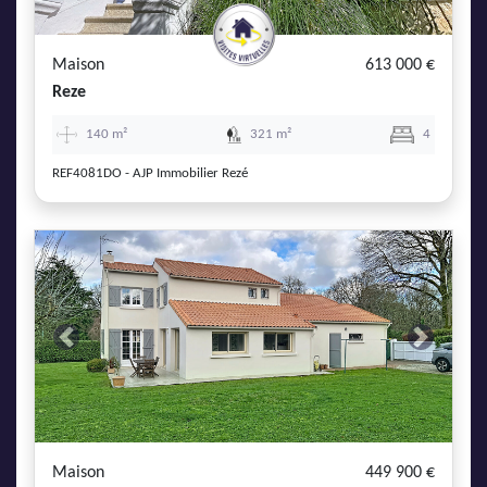
Maison
613 000 €
Reze
140 m²
321 m²
4
REF4081DO - AJP Immobilier Rezé
Previous
Next
Maison
449 900 €