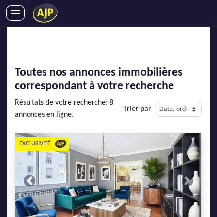
ACHATS
VENTES
LOCATIONS
Toutes nos annonces immobilières
GESTION LOCATIVE
correspondant à votre recherche
SYNDIC
Résultats de votre recherche: 8
Trier par
LMNP
annonces en ligne.
IMMOBILIER NEUF
LOCATIONS DE VACANCES
EXCLUSIVITÉ
ENTREPRISES
DEVENIR FRANCHISÉ
Previous
Next
AJP Recrute