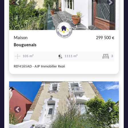
Previous
Next
Maison
299 500 €
Bouguenais
105 m²
1111 m²
3
REF4165AD - AJP Immobilier Rezé
Previous
Next