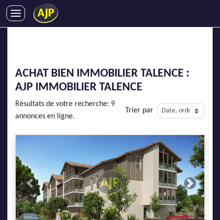
ACHATS
VENTES
LOCATIONS
ACHAT BIEN IMMOBILIER TALENCE :
GESTION LOCATIVE
AJP IMMOBILIER
TALENCE
SYNDIC
Résultats de votre recherche: 9
Trier par
LMNP
annonces en ligne.
IMMOBILIER NEUF
LOCATIONS DE VACANCES
ENTREPRISES
DEVENIR FRANCHISÉ
Previous
Next
AJP Recrute