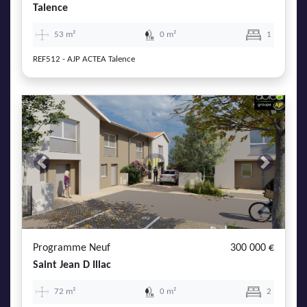
Talence
53 m²
0 m²
1
REF512 - AJP ACTEA Talence
Previous
Next
Programme Neuf
300 000 €
Saint Jean D Illac
72 m²
0 m²
2