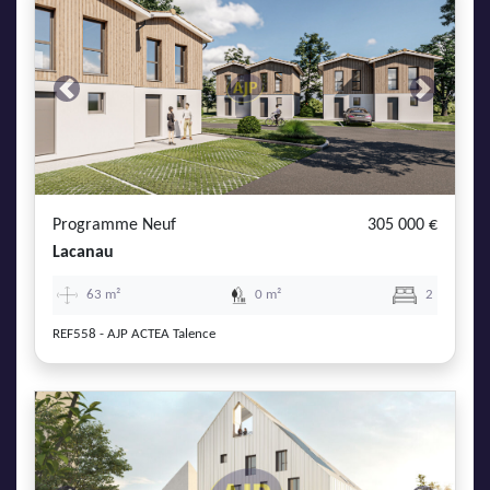
Previous
Next
Programme Neuf
305 000 €
Lacanau
63 m²
0 m²
2
REF558 - AJP ACTEA Talence