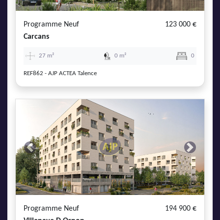
AJP Actualités
Service Qualité Clients
Programme Neuf
123 000 €
Carcans
27 m²
0 m²
0
REF862 - AJP ACTEA Talence
Previous
Next
Programme Neuf
194 900 €