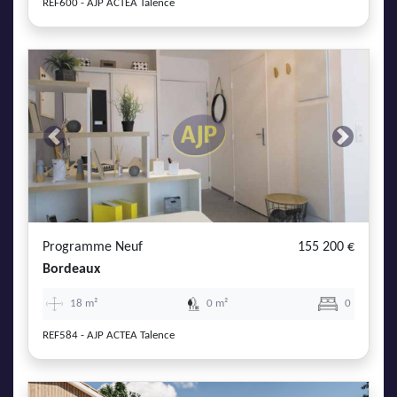
REF600 - AJP ACTEA Talence
Previous
Next
Programme Neuf
155 200 €
Bordeaux
18 m²
0 m²
0
REF584 - AJP ACTEA Talence