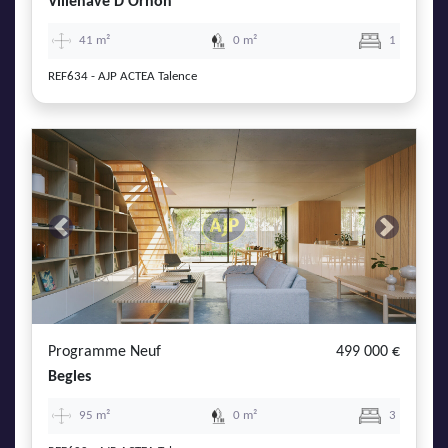
Villenave D Ornon
41 m²
0 m²
1
REF634 - AJP ACTEA Talence
Previous
Next
Programme Neuf
499 000 €
Begles
95 m²
0 m²
3