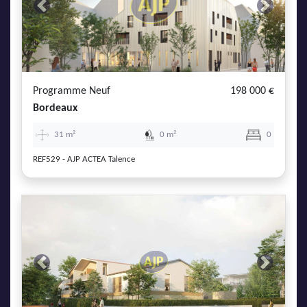
Previous
Next
Programme Neuf
198 000 €
Bordeaux
31 m²
0 m²
0
REF529 - AJP ACTEA Talence
Previous
Next