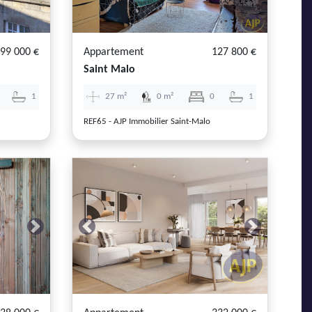
99 000 €
Appartement
127 800 €
Saint Malo
1
27 m²
0 m²
0
1
REF65 - AJP Immobilier Saint-Malo
Next
Previous
Next