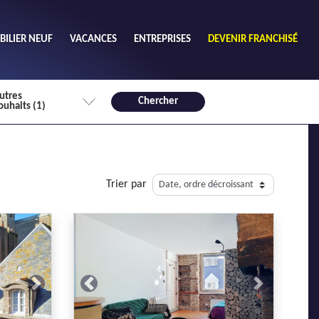
ILIER NEUF
VACANCES
ENTREPRISES
DEVENIR FRANCHISÉ
utres
Chercher
ouhaits (1)
de chambres mini
3
4 plus
Trier par
habitable mini
m²
Next
Previous
Next