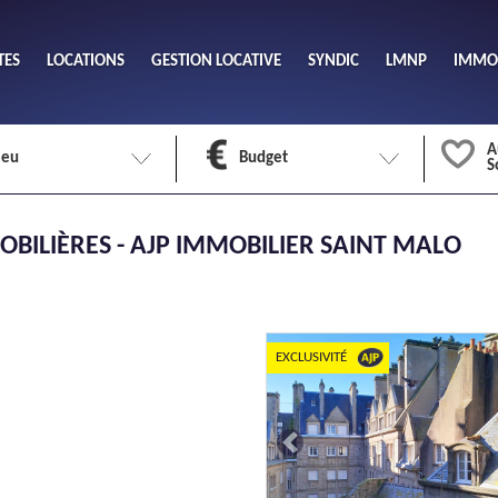
TES
LOCATIONS
GESTION LOCATIVE
SYNDIC
LMNP
IMMOB
A
ieu
Budget
S
Nombre 
BILIÈRES - AJP IMMOBILIER SAINT MALO
min
1
2
eu
Surface 
max
EXCLUSIVITÉ
Previous