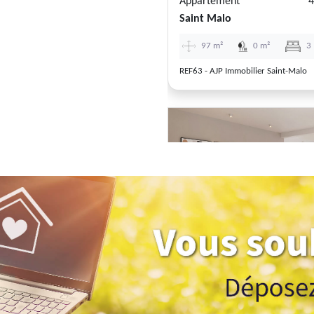
Appartement
4
Saint Malo
97 m²
0 m²
3
REF63 - AJP Immobilier Saint-Malo
Previous
Appartement
4
Saint Malo
104 m²
0 m²
4