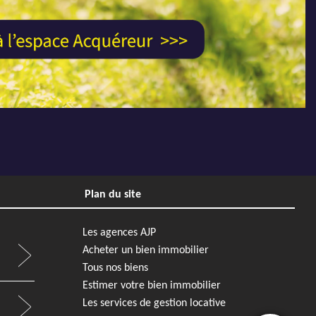
REF56 - AJP Immobilier Saint-Malo
Next
Previous
Next
Plan du site
70 000 €
Appartement
232 100 €
Saint Malo
Les agences AJP
Acheter un bien immobilier
3
0
44 m²
0 m²
1
1
Tous nos biens
REF39 - AJP Immobilier Saint-Malo
Estimer votre bien immobilier
Les services de gestion locative