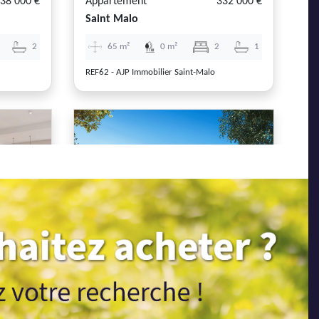
38 000 €
Appartement
332 000 €
Saint Malo
2
65 m²
0 m²
2
1
REF62 - AJP Immobilier Saint-Malo
Next
Previous
Next
60 000 €
Maison
470 000 €
Saint Malo
2
109 m²
34 m²
3
1