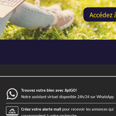
REF2620SG - AJP Immobilier Rennes
EXCLUSIVITÉ
Previous
Appartement
1
Rennes
Trouvez votre bien avec JipiGO!
30 m²
0 m²
1
Notre assistant virtuel disponible 24h/24 sur WhatsApp
REF2824BM - AJP Immobilier Renne
Créez votre alerte mail
pour recevoir les annonces qui