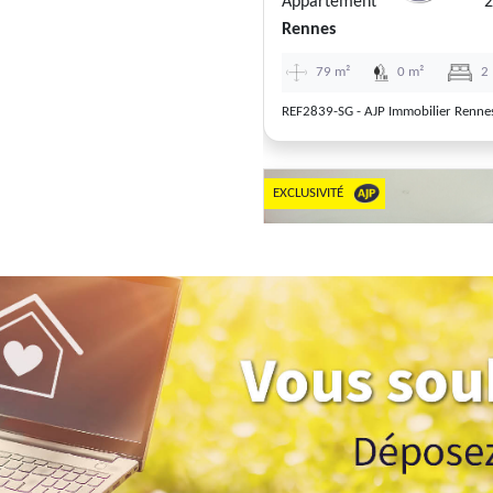
Appartement
2
Rennes
79 m²
0 m²
2
REF2839-SG - AJP Immobilier Renne
EXCLUSIVITÉ
Previous
Appartement
1
Rennes
41 m²
0 m²
1