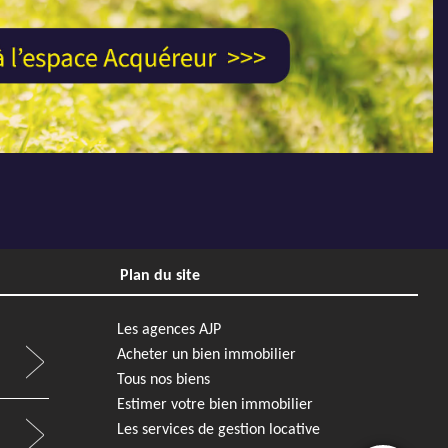
 Nord
REF02806BM - AJP Immobilier Rennes Nord
EXCLUSIVITÉ
Next
Previous
Next
Plan du site
27 560 €
Appartement
217 000 €
Rennes
Les agences AJP
Acheter un bien immobilier
1
42 m²
0 m²
1
1
Tous nos biens
s Nord
REF2816BM - AJP Immobilier Rennes Nord
Estimer votre bien immobilier
Les services de gestion locative