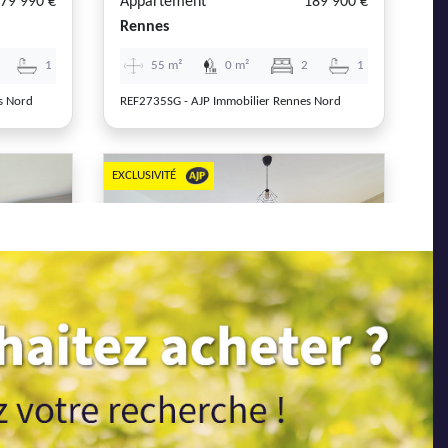
79 990 €
Appartement
189 900 €
Rennes
1
55 m²
0 m²
2
1
s Nord
REF2735SG - AJP Immobilier Rennes Nord
EXCLUSIVITÉ
Next
Previous
Next
69 990 €
Appartement
164 765 €
Rennes
1
40 m²
0 m²
1
1