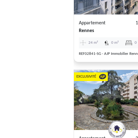
Appartement
1
Rennes
24 m²
0 m²
0
REF02841-SG - AJP Immobilier Renn
EXCLUSIVITÉ
Previous