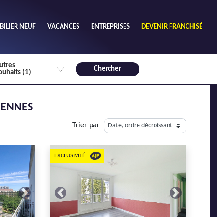
ILIER NEUF
VACANCES
ENTREPRISES
DEVENIR FRANCHISÉ
utres
Chercher
ouhaits (1)
de chambres mini
RENNES
3
4 plus
Trier par
habitable mini
m²
EXCLUSIVITÉ
Next
Previous
Next