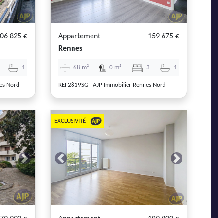
06 825 €
Appartement
159 675 €
Rennes
1
68 m²
0 m²
3
1
es Nord
REF2819SG - AJP Immobilier Rennes Nord
EXCLUSIVITÉ
Next
Previous
Next