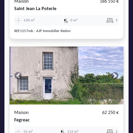
Maison
186 550 €
Saint Jean La Poterie
130 m²
0 m²
3
REF1257mb - AJP Immobilier Redon
Previous
Next
Maison
62 250 €
Fegreac
55 m²
133 m²
2