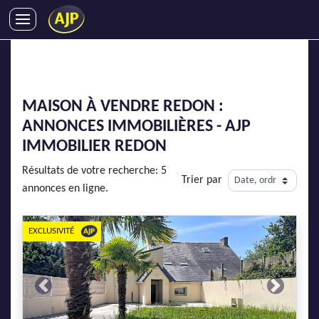
ACHATS
VENTES
LOCATIONS
MAISON À VENDRE REDON :
GESTION LOCATIVE
ANNONCES IMMOBILIÈRES - AJP
SYNDIC
IMMOBILIER REDON
LMNP
Résultats de votre recherche: 5
Trier par
IMMOBILIER NEUF
annonces en ligne.
LOCATIONS DE VACANCES
ENTREPRISES
EXCLUSIVITÉ
DEVENIR FRANCHISÉ
Previous
Next
AJP Recrute