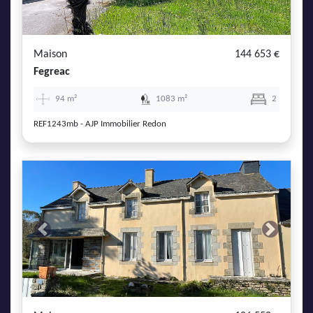
AJP Actualités
Service Qualité Clients
Maison
144 653 €
Fegreac
94 m²
1083 m²
2
REF1243mb - AJP Immobilier Redon
Previous
Next