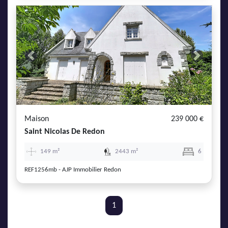
Previous
Next
Maison
239 000 €
Saint Nicolas De Redon
149 m²
2443 m²
6
REF1256mb - AJP Immobilier Redon
1