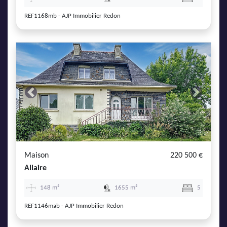
REF1168mb - AJP Immobilier Redon
Previous
Next
Maison
220 500 €
Allaire
148 m²
1655 m²
5
REF1146mab - AJP Immobilier Redon