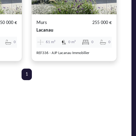
50 000 €
Murs
255 000 €
Lacanau
0
61 m²
0 m²
0
0
REF336 - AJP Lacanau Immobilier
1