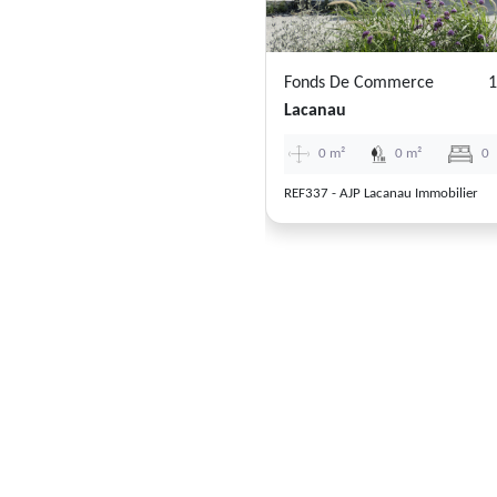
Fonds De Commerce
1
Lacanau
0 m²
0 m²
0
REF337 - AJP Lacanau Immobilier