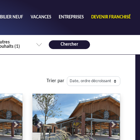
ILIER NEUF
VACANCES
ENTREPRISES
DEVENIR FRANCHISÉ
utres
Chercher
ouhaits (1)
de chambres mini
3
4 plus
Trier par
habitable mini
m²
Next
Previous
Next