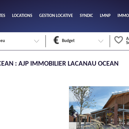
TES
LOCATIONS
GESTION LOCATIVE
SYNDIC
LMNP
IMMOB
A
ieu
Budget
S
Nombre 
EAN : AJP IMMOBILIER
LACANAU OCEAN
min
1
2
eu
Surface 
max
Previous